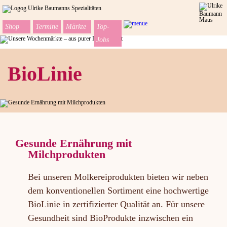
Shop
Termine
Märkte
Top-
Jobs
Navigation
Home
überspringen
Shop
Termine
BioLinie
Feste
Top-
Jobs
Les
Spécialités
d'Ulrike
Bestellen
&
Abholen
Wochenmärkte
Köln-
Sülz
Gesunde Ernährung mit
Köln-
Heimersdorf
Milchprodukten
Köln-
Südstadt
Köln-
Riehl
Bei unseren Molkereiprodukten bieten wir neben
Köln-
Braunsfeld
dem konventionellen Sortiment eine hochwertige
Frechen
Ukrikes
BioLinie in zertifizierter Qualität an. Für unsere
Spezialitäten
Halle
Gesundheit sind BioProdukte inzwischen ein
Feste