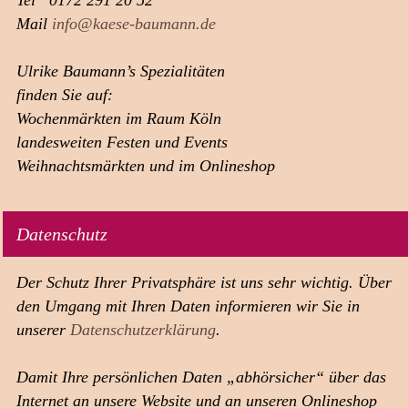
Tel 0172 291 20 52
Präsente
Hochzeitstorten
Mail
info@kaese-baumann.de
aus
Käse
Le
Chalet
Ulrike Baumann’s Spezialitäten
Verkauf
Tarte,
finden Sie auf:
Quiche
und
Wochenmärkten im Raum Köln
Co.
Vacherin
Mont
landesweiten Festen und Events
d'Or
Raclette
Weihnachtsmärkten und im Onlineshop
beeGoodies
Ostern
Frühjahrsgenuss
Sommergenuss
Weihnachtsmärkte
Märkte
Datenschutz
UBS
–
Kurzporträt
UBS
Der Schutz Ihrer Privatsphäre ist uns sehr wichtig. Über
-
Portfolio
den Umgang mit Ihren Daten informieren wir Sie in
Feste/Events
UBS
-
unserer
Datenschutzerklärung
.
in
den
Medien
Allgemeine
Damit Ihre persönlichen Daten „abhörsicher“ über das
Geschäftsbedingungen
(AGB)
Internet an unsere Website und an unseren Onlineshop
Datenschutzerklärung